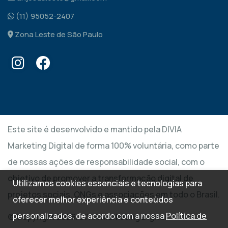
(11) 95052-2407
Zona Leste de São Paulo
Este site é desenvolvido e mantido pela DIVIA
Marketing Digital de forma 100% voluntária, como parte
de nossas ações de responsabilidade social, com o
objetivo de promover a transformação digital de
Utilizamos cookies essenciais e tecnologias para
projetos sociais, ONGs e associações em todo o Brasil.
oferecer melhor experiência e conteúdos
personalizados, de acordo com a nossa
Política de
© Copyright 2026. DIVIA Marketing Digital. Todos os