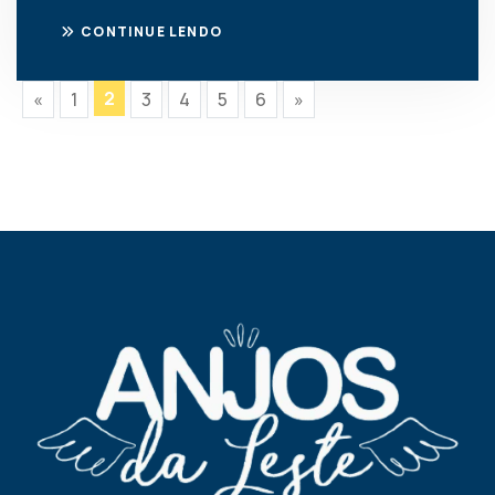
CONTINUE LENDO
2
«
1
3
4
5
6
»