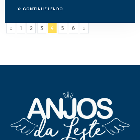
CONTINUE LENDO
4
«
1
2
3
5
6
»